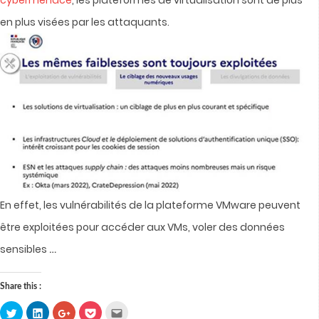
cybermenace
, les plateformes de virtualisation sont de plus
en plus visées par les attaquants.
En effet, les vulnérabilités de la plateforme VMware peuvent
être exploitées pour accéder aux VMs, voler des données
…
sensibles
Share this :
Click
Click
Click
Click
Click
to
to
to
to
to