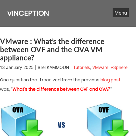
Skip
to
vINCEPTION
Menu
content
VMware : What’s the difference
between OVF and the OVA VM
appliance?
13 January 2025 | Bilel KAMMOUN |
Tutoriels
,
VMware
,
vSphere
One question that I received from the previous
blog post
was, “
What’s the difference between OVF and OVA?
“