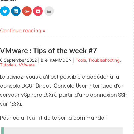
Click
Click
Click
Click
Click
to
to
to
to
to
share
share
share
share
email
on
on
on
on
this
Twitter
LinkedIn
Google+
Pocket
to
(Opens
(Opens
(Opens
(Opens
a
Continue reading »
in
in
in
in
friend
new
new
new
new
(Opens
window)
window)
window)
window)
in
new
window)
VMware : Tips of the week #7
6 September 2022 | Bilel KAMMOUN |
Tools
,
Troubleshooting
,
Tutoriels
,
VMware
Le saviez-vous qu’il est possible d’accéder à la
console DCUI:
D
irect
C
onsole
U
ser
I
nterface d’un
serveur vSphere ESXi à partir d’une connexion SSH
sur l’ESXi.
Pour cela il suffit de taper la commande :