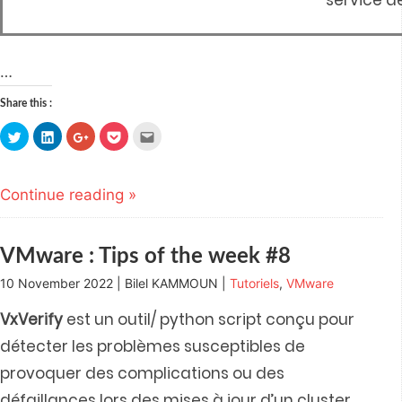
…
Share this :
Click
Click
Click
Click
Click
to
to
to
to
to
share
share
share
share
email
on
on
on
on
this
Twitter
LinkedIn
Google+
Pocket
to
(Opens
(Opens
(Opens
(Opens
a
Continue reading »
in
in
in
in
friend
new
new
new
new
(Opens
window)
window)
window)
window)
in
new
window)
VMware : Tips of the week #8
10 November 2022 | Bilel KAMMOUN |
Tutoriels
,
VMware
VxVerify
est un outil/ python script conçu pour
détecter les problèmes susceptibles de
provoquer des complications ou des
défaillances lors des mises à jour d’un cluster