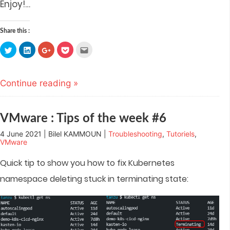
Enjoy!
…
Share this :
Click
Click
Click
Click
Click
to
to
to
to
to
share
share
share
share
email
on
on
on
on
this
Twitter
LinkedIn
Google+
Pocket
to
(Opens
(Opens
(Opens
(Opens
a
Continue reading »
in
in
in
in
friend
new
new
new
new
(Opens
window)
window)
window)
window)
in
new
window)
VMware : Tips of the week #6
4 June 2021 | Bilel KAMMOUN |
Troubleshooting
,
Tutoriels
,
VMware
Quick tip to show you how to fix Kubernetes
namespace deleting stuck in terminating state: