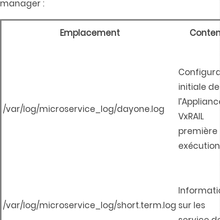
manager :
Emplacement
Conte
Configura
initiale de
l’Applianc
/var/log/microservice_log/dayone.log
VxRAIL
première
exécution
Informati
/var/log/microservice_log/short.term.log
sur les
service d