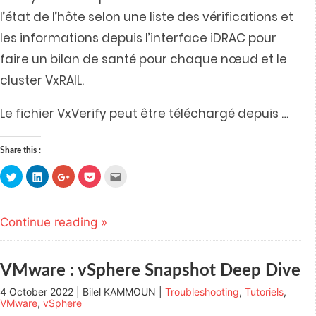
l’état de l’hôte selon une liste des vérifications et
les informations depuis l’interface iDRAC pour
faire un bilan de santé pour chaque nœud et le
cluster VxRAIL.
Le fichier VxVerify peut être téléchargé depuis
…
Share this :
Click
Click
Click
Click
Click
to
to
to
to
to
share
share
share
share
email
on
on
on
on
this
Twitter
LinkedIn
Google+
Pocket
to
(Opens
(Opens
(Opens
(Opens
a
Continue reading »
in
in
in
in
friend
new
new
new
new
(Opens
window)
window)
window)
window)
in
new
window)
VMware : vSphere Snapshot Deep Dive
4 October 2022 | Bilel KAMMOUN |
Troubleshooting
,
Tutoriels
,
VMware
,
vSphere