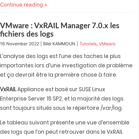
(Opens
(Opens
(Opens
(Opens
a
Continue reading »
in
in
in
in
friend
new
new
new
new
(Opens
window)
window)
window)
window)
in
new
window)
VMware : VxRAIL Manager 7.0.x les
fichiers des logs
16 November 2022 | Bilel KAMMOUN |
Tutoriels
,
VMware
L’analyse des logs est l’une des taches le plus
importantes lors d’une investigation de problème
et ça devrait être la première chose à faire.
VxRAIL
Appliance est basé sur SUSE Linux
Enterprise Server 15 SP2, et la majorité des logs
sont toujours situés sous le répertoire /var/log.
Le tableau suivant présente une vue d’ensemble
des logs que l’on peut retrouver dans le VxRAIL