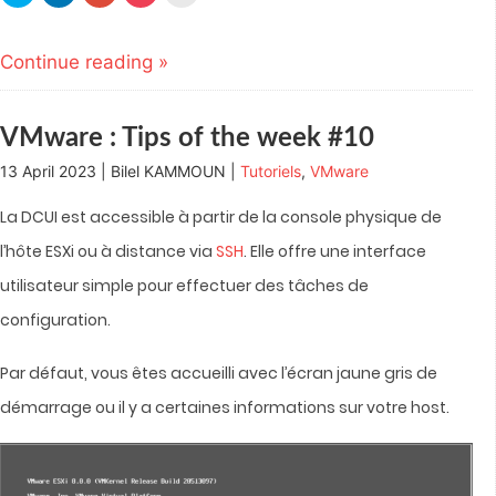
share
share
share
share
email
on
on
on
on
this
Twitter
LinkedIn
Google+
Pocket
to
(Opens
(Opens
(Opens
(Opens
a
Continue reading »
in
in
in
in
friend
new
new
new
new
(Opens
window)
window)
window)
window)
in
new
window)
VMware : Tips of the week #10
13 April 2023 | Bilel KAMMOUN |
Tutoriels
,
VMware
La DCUI est accessible à partir de la console physique de
l’hôte ESXi ou à distance via
SSH
. Elle offre une interface
utilisateur simple pour effectuer des tâches de
configuration.
Par défaut, vous êtes accueilli avec l’écran jaune gris de
démarrage ou il y a certaines informations sur votre host.