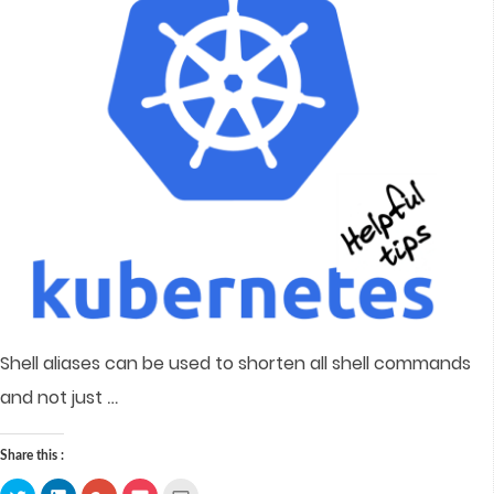
Shell aliases can be used to shorten all shell commands
…
and not just
Share this :
Click
Click
Click
Click
Click