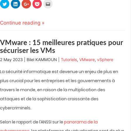
Click
Click
Click
Click
Click
to
to
to
to
to
share
share
share
share
email
on
on
on
on
this
Twitter
LinkedIn
Google+
Pocket
to
(Opens
(Opens
(Opens
(Opens
a
Continue reading »
in
in
in
in
friend
new
new
new
new
(Opens
window)
window)
window)
window)
in
new
window)
VMware : 15 meilleures pratiques pour
sécuriser les VMs
2 May 2023 | Bilel KAMMOUN |
Tutoriels
,
VMware
,
vSphere
La sécurité informatique est devenue un enjeu de plus en
plus crucial pour les entreprises et les gouvernements à
travers le monde, en raison de la multiplication des
attaques et de la sophistication croissante des
cybercriminels.
Selon le rapport de l’ANSSI sur le
panorama de la