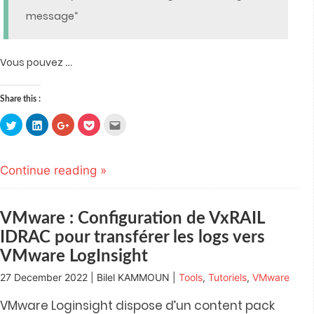
message“
…
Vous pouvez
Share this :
Click
Click
Click
Click
Click
to
to
to
to
to
share
share
share
share
email
on
on
on
on
this
Twitter
LinkedIn
Google+
Pocket
to
(Opens
(Opens
(Opens
(Opens
a
Continue reading »
in
in
in
in
friend
new
new
new
new
(Opens
window)
window)
window)
window)
in
new
window)
VMware : Configuration de VxRAIL
IDRAC pour transférer les logs vers
VMware LogInsight
27 December 2022 | Bilel KAMMOUN |
Tools
,
Tutoriels
,
VMware
VMware Loginsight dispose d’un content pack