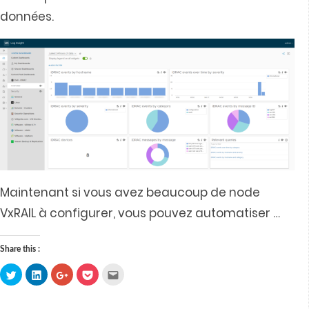
données.
Maintenant si vous avez beaucoup de node
VxRAIL à configurer, vous pouvez automatiser
…
Share this :
Click
Click
Click
Click
Click
to
to
to
to
to
share
share
share
share
email
on
on
on
on
this
Twitter
LinkedIn
Google+
Pocket
to