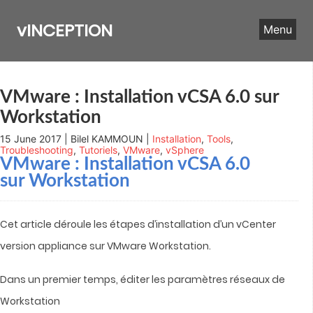
Skip
to
vINCEPTION
Menu
content
VMware : Installation vCSA 6.0 sur
Workstation
15 June 2017 | Bilel KAMMOUN |
Installation
,
Tools
,
Troubleshooting
,
Tutoriels
,
VMware
,
vSphere
VMware : Installation vCSA 6.0
sur Workstation
Cet article déroule les étapes d’installation d’un vCenter
version appliance sur VMware Workstation.
Dans un premier temps, éditer les paramètres réseaux de
Workstation