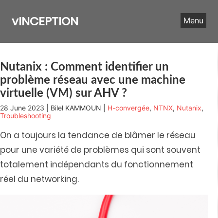
Skip
to
vINCEPTION
Menu
content
Nutanix : Comment identifier un
problème réseau avec une machine
virtuelle (VM) sur AHV ?
28 June 2023 | Bilel KAMMOUN |
H-convergée
,
NTNX
,
Nutanix
,
Troubleshooting
On a toujours la tendance de blâmer le réseau
pour une variété de problèmes qui sont souvent
totalement indépendants du fonctionnement
réel du networking.