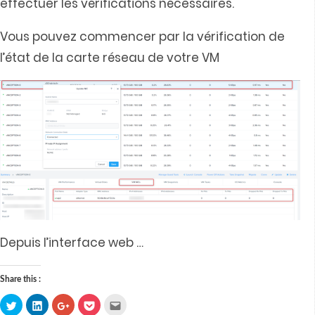
effectuer les vérifications nécessaires.
Vous pouvez commencer par la vérification de
l’état de la carte réseau de votre VM
Depuis l’interface web
…
Share this :
Click
Click
Click
Click
Click
to
to
to
to
to