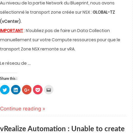
Au niveau de la partie Network du Blueprint, nous avons
sélectionné le transport zone créée sur NSX :
GLOBAL-TZ
(vCenter).
IMPORTANT
: N’oubliez pas de faire un Data Collection
manuellement sur votre Compute ressources pour que le
transport Zone NSX remonte sur vRA.
…
Le réseau de
Share this :
Click
Click
Click
Click
Click
to
to
to
to
to
share
share
share
share
email
on
on
on
on
this
Twitter
LinkedIn
Google+
Pocket
to
(Opens
(Opens
(Opens
(Opens
a
Continue reading »
in
in
in
in
friend
new
new
new
new
(Opens
window)
window)
window)
window)
in
new
window)
vRealize Automation : Unable to create