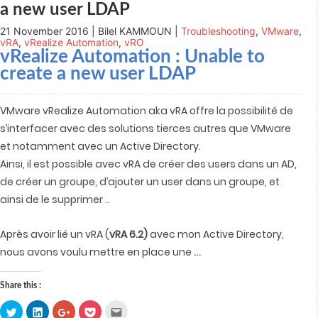
a new user LDAP
21 November 2016 | Bilel KAMMOUN |
Troubleshooting
,
VMware
,
vRA
,
vRealize Automation
,
vRO
vRealize Automation
: Unable to
create a new user LDAP
VMware vRealize Automation aka vRA offre la possibilité de
s’interfacer avec des solutions tierces autres que VMware
et notamment avec un Active Directory.
Ainsi, il est possible avec vRA de créer des users dans un AD,
de créer un groupe, d’ajouter un user dans un groupe, et
ainsi de le supprimer ..
Après avoir lié un vRA (
vRA 6.2)
avec mon Active Directory,
…
nous avons voulu mettre en place une
Share this :
Click
Click
Click
Click
Click
to
to
to
to
to