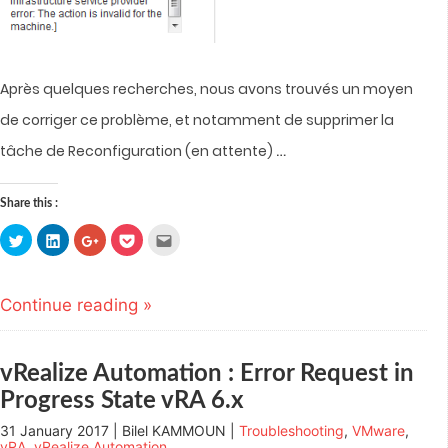
Après quelques recherches, nous avons trouvés un moyen
de corriger ce problème, et notamment de supprimer la
…
tâche de Reconfiguration (en attente)
Share this :
Click
Click
Click
Click
Click
to
to
to
to
to
share
share
share
share
email
on
on
on
on
this
Twitter
LinkedIn
Google+
Pocket
to
(Opens
(Opens
(Opens
(Opens
a
Continue reading »
in
in
in
in
friend
new
new
new
new
(Opens
window)
window)
window)
window)
in
new
window)
vRealize Automation : Error Request in
Progress State vRA 6.x
31 January 2017 | Bilel KAMMOUN |
Troubleshooting
,
VMware
,
vRA
,
vRealize Automation