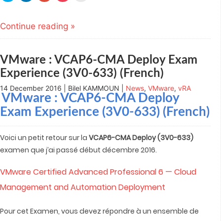
share
share
share
share
email
on
on
on
on
this
Twitter
LinkedIn
Google+
Pocket
to
(Opens
(Opens
(Opens
(Opens
a
Continue reading »
in
in
in
in
friend
new
new
new
new
(Opens
window)
window)
window)
window)
in
new
window)
VMware : VCAP6-CMA Deploy Exam
Experience (3V0-633) (French)
14 December 2016 | Bilel KAMMOUN |
News
,
VMware
,
vRA
VMware : VCAP6-CMA Deploy
Exam Experience (3V0-633) (French)
Voici un petit retour sur la
VCAP6-CMA Deploy
(3V0-633)
examen que j’ai passé début décembre 2016.
VMware Certified Advanced Professional 6 — Cloud
Management and Automation Deployment
Pour cet Examen, vous devez répondre à un ensemble de