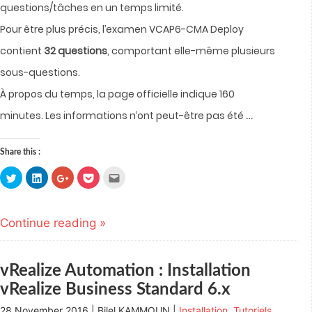
questions/tâches en un temps limité.
Pour être plus précis, l’examen VCAP6-CMA Deploy
contient
32 questions
, comportant elle-même plusieurs
sous-questions.
À propos du temps, la page officielle indique 160
…
minutes.
Les informations n’ont peut-être pas été
Share this :
Click
Click
Click
Click
Click
to
to
to
to
to
share
share
share
share
email
on
on
on
on
this
Twitter
LinkedIn
Google+
Pocket
to
(Opens
(Opens
(Opens
(Opens
a
Continue reading »
in
in
in
in
friend
new
new
new
new
(Opens
window)
window)
window)
window)
in
new
window)
vRealize Automation : Installation
vRealize Business Standard 6.x
28 November 2016 | Bilel KAMMOUN |
Installation
,
Tutoriels
,