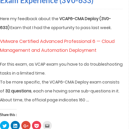
Exam Experience (3V0-633)
Here my feedback about the
VCAP6-CMA Deploy
(3V0-
633)
Exam that I had the opportunity to pass last week.
VMware Certified Advanced Professional 6 — Cloud
Management and Automation Deployment
For this exam, as VCAP exam you have to do troubleshooting
tasks in a limited time.
To be more specific, the VCAP6-CMA Deploy exam consists
of
32 questions
, each one having some sub-questions in it.
…
About time, the official page indicates 160
Share this :
Click
Click
Click
Click
Click
to
to
to
to
to