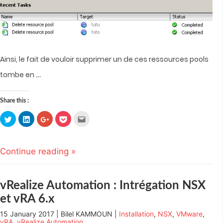
Ainsi, le fait de vouloir supprimer un de ces ressources pools
…
tombe en
Share this :
Click
Click
Click
Click
Click
to
to
to
to
to
share
share
share
share
email
on
on
on
on
this
Twitter
LinkedIn
Google+
Pocket
to
(Opens
(Opens
(Opens
(Opens
a
Continue reading »
in
in
in
in
friend
new
new
new
new
(Opens
window)
window)
window)
window)
in
new
window)
vRealize Automation : Intrégation NSX
et vRA 6.x
15 January 2017 | Bilel KAMMOUN |
Installation
,
NSX
,
VMware
,
vRA
,
vRealize Automation