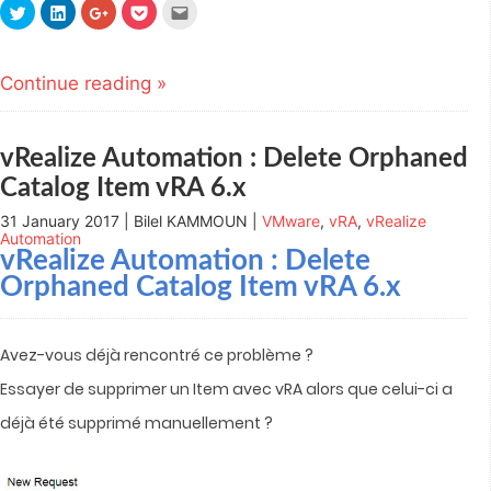
Click
Click
Click
Click
Click
to
to
to
to
to
share
share
share
share
email
on
on
on
on
this
Twitter
LinkedIn
Google+
Pocket
to
(Opens
(Opens
(Opens
(Opens
a
Continue reading »
in
in
in
in
friend
new
new
new
new
(Opens
window)
window)
window)
window)
in
new
window)
vRealize Automation : Delete Orphaned
Catalog Item vRA 6.x
31 January 2017 | Bilel KAMMOUN |
VMware
,
vRA
,
vRealize
Automation
vRealize Automation
: Delete
Orphaned Catalog Item vRA 6.x
Avez-vous déjà rencontré ce problème ?
Essayer de supprimer un Item avec vRA alors que celui-ci a
déjà été supprimé manuellement ?