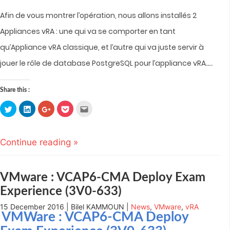
Afin de vous montrer l’opération, n
ous allons installés 2
Appliances vRA : une qui va se comporter en tant
qu’Appliance vRA classique, et l’autre qui va juste servir à
.…
jouer le rôle de database PostgreSQL pour l’appliance vRA
Share this :
Click
Click
Click
Click
Click
to
to
to
to
to
share
share
share
share
email
on
on
on
on
this
Twitter
LinkedIn
Google+
Pocket
to
(Opens
(Opens
(Opens
(Opens
a
Continue reading »
in
in
in
in
friend
new
new
new
new
(Opens
window)
window)
window)
window)
in
new
window)
VMware : VCAP6-CMA Deploy Exam
Experience (3V0-633)
15 December 2016 | Bilel KAMMOUN |
News
,
VMware
,
vRA
VMWare : VCAP6-CMA Deploy