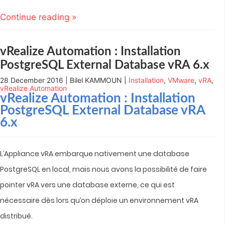
on
on
on
on
this
Twitter
LinkedIn
Google+
Pocket
to
(Opens
(Opens
(Opens
(Opens
a
Continue reading »
in
in
in
in
friend
new
new
new
new
(Opens
window)
window)
window)
window)
in
new
window)
vRealize Automation : Installation
PostgreSQL External Database vRA 6.x
28 December 2016 | Bilel KAMMOUN |
Installation
,
VMware
,
vRA
,
vRealize Automation
vRealize Automation
: Installation
PostgreSQL External Database vRA
6.x
L’Appliance vRA embarque nativement une database
PostgreSQL en local, mais nous avons la possibilité de faire
pointer vRA vers une database externe, ce qui est
nécessaire dès lors qu’on déploie un environnement vRA
distribué.