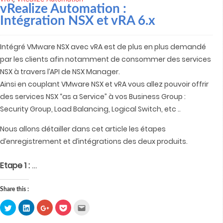
vRealize Automation :
Intégration NSX et vRA 6.x
Intégré VMware NSX avec vRA est de plus en plus demandé
par les clients afin notamment de consommer des services
NSX à travers l’API de NSX Manager.
Ainsi en couplant VMware NSX et vRA vous allez pouvoir offrir
des services NSX “as a Service” à vos Business Group :
Security Group, Load Balancing, Logical Switch, etc ..
Nous allons détailler dans cet article les étapes
d’enregistrement et d’intégrations des deux produits.
…
Etape 1 :
Share this :
Click
Click
Click
Click
Click
to
to
to
to
to
share
share
share
share
email