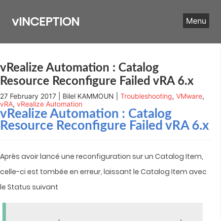
Skip
to
vINCEPTION
Menu
content
vRealize Automation : Catalog
Resource Reconfigure Failed vRA 6.x
27 February 2017 | Bilel KAMMOUN |
Troubleshooting
,
VMware
,
vRA
,
vRealize Automation
vRealize Automation
: Catalog
Resource Reconfigure Failed vRA 6.x
Après avoir lancé une reconfiguration sur un Catalog Item,
celle-ci est tombée en erreur, laissant le Catalog Item avec
le Status suivant