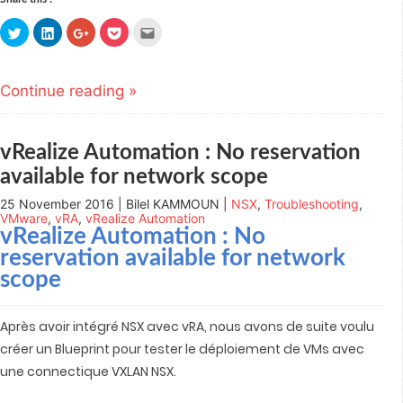
Click
Click
Click
Click
Click
to
to
to
to
to
share
share
share
share
email
on
on
on
on
this
Twitter
LinkedIn
Google+
Pocket
to
(Opens
(Opens
(Opens
(Opens
a
Continue reading »
in
in
in
in
friend
new
new
new
new
(Opens
window)
window)
window)
window)
in
new
window)
vRealize Automation : No reservation
available for network scope
25 November 2016 | Bilel KAMMOUN |
NSX
,
Troubleshooting
,
VMware
,
vRA
,
vRealize Automation
vRealize Automation : No
reservation available for network
scope
Après avoir intégré NSX avec vRA, nous avons de suite voulu
créer un Blueprint pour tester le déploiement de VMs avec
une connectique VXLAN NSX.