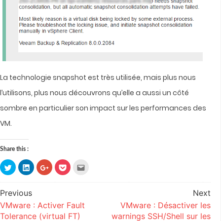
La technologie snapshot est très utilisée, mais plus nous
l’utilisons, plus nous découvrons qu’elle a aussi un côté
sombre en particulier son impact sur les performances des
VM.
Share this :
Click
Click
Click
Click
Click
to
to
to
to
to
share
share
share
share
email
on
on
on
on
this
Twitter
LinkedIn
Google+
Pocket
to
Previous
Next
Post
(Opens
(Opens
(Opens
(Opens
a
in
in
in
in
friend
VMware : Activer Fault
VMware : Désactiver les
navigation
new
new
new
new
(Opens
window)
window)
window)
window)
in
Tolerance (virtual FT)
warnings SSH/Shell sur les
new