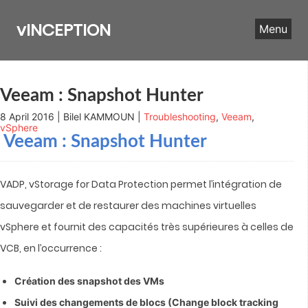
Skip
to
vINCEPTION
Menu
content
Veeam : Snapshot Hunter
8 April 2016 | Bilel KAMMOUN |
Troubleshooting
,
Veeam
,
vSphere
Veeam : Snapshot Hunter
VADP, vStorage for Data Protection permet l’intégration de
sauvegarder et de restaurer des machines virtuelles
vSphere et fournit des capacités très supérieures à celles de
VCB, en l’occurrence :
Création des snapshot des VMs
Suivi des changements de blocs (Change block tracking