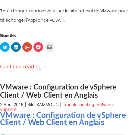
Tout d’abord, rendez-vous sur le site officiel de VMware pour
…
télécharger l’Appliance vCSA :
Share this :
Click
Click
Click
Click
Click
to
to
to
to
to
share
share
share
share
email
on
on
on
on
this
Twitter
LinkedIn
Google+
Pocket
to
(Opens
(Opens
(Opens
(Opens
a
Continue reading »
in
in
in
in
friend
new
new
new
new
(Opens
window)
window)
window)
window)
in
new
window)
VMware : Configuration de vSphere
Client / Web Client en Anglais
2 April 2016 | Bilel KAMMOUN |
Troubleshooting
,
VMware
,
vSphere
VMware : Configuration de vSphere
Client / Web Client en Anglais