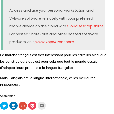
Access and use your personal workstation and
VMware software remotely with your preferred
mobile device on the cloud with
CloudDesktopOnline
.
For hosted SharePoint and other hosted software
products visit,
www.Apps4Rent.com
Le marché français est très intéressant pour les éditeurs ainsi que
les constructeurs et c’est pour cela que tout le monde essaie
d’adapter leurs produits à la langue française.
Mais, l’anglais est la langue internationale, et les meilleures
…
ressources
Share this :
Click
Click
Click
Click
Click
to
to
to
to
to
share
share
share
share
email
on
on
on
on
this