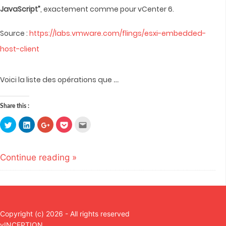
JavaScript”
, exactement comme pour vCenter 6.
Source :
https://labs.vmware.com/flings/esxi-embedded-
host-client
…
Voici la liste des opérations que
Share this :
Click
Click
Click
Click
Click
to
to
to
to
to
share
share
share
share
email
on
on
on
on
this
Twitter
LinkedIn
Google+
Pocket
to
(Opens
(Opens
(Opens
(Opens
a
Continue reading »
in
in
in
in
friend
new
new
new
new
(Opens
window)
window)
window)
window)
in
new
window)
Copyright (c) 2026 - All rights reserved
vINCEPTION