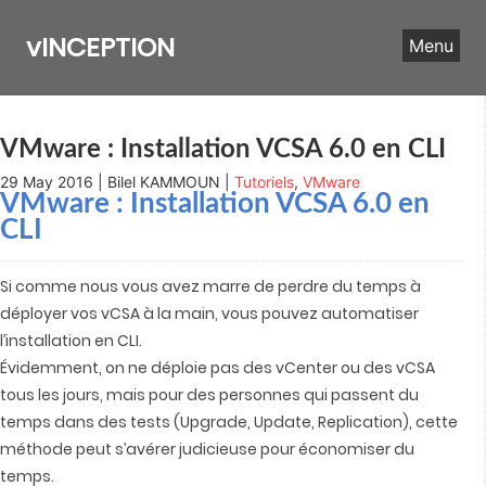
Skip
to
vINCEPTION
Menu
content
VMware : Installation VCSA 6.0 en CLI
29 May 2016 | Bilel KAMMOUN |
Tutoriels
,
VMware
VMware : Installation VCSA 6.0 en
CLI
Si comme nous vous avez marre de perdre du temps à
déployer vos vCSA à la main, vous pouvez automatiser
l’installation en CLI.
Évidemment, on ne déploie pas des vCenter ou des vCSA
tous les jours, mais pour des personnes qui passent du
temps dans des tests (Upgrade, Update, Replication), cette
méthode peut s’avérer judicieuse pour économiser du
temps.