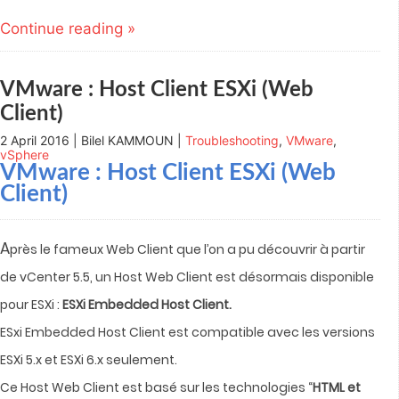
Twitter
LinkedIn
Google+
Pocket
to
(Opens
(Opens
(Opens
(Opens
a
Continue reading »
in
in
in
in
friend
new
new
new
new
(Opens
window)
window)
window)
window)
in
new
window)
VMware : Host Client ESXi (Web
Client)
2 April 2016 | Bilel KAMMOUN |
Troubleshooting
,
VMware
,
vSphere
VMware : Host Client ESXi (Web
Client)
A
près le fameux Web Client que l’on a pu découvrir à partir
de vCenter 5.5, un Host Web Client est désormais disponible
pour ESXi :
ESXi Embedded Host Client.
ESxi Embedded Host Client est compatible avec les versions
ESXi 5.x et ESXi 6.x seulement.
Ce Host Web Client est basé sur les technologies “
HTML et