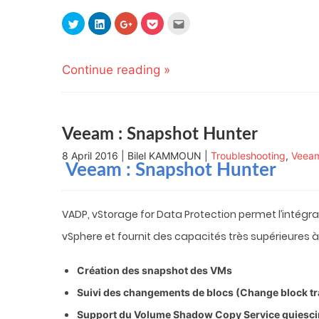
Click
Click
Click
Click
Click
to
to
to
to
to
share
share
share
share
email
on
on
on
on
this
Twitter
LinkedIn
Google+
Pocket
to
(Opens
(Opens
(Opens
(Opens
a
Continue reading »
in
in
in
in
friend
new
new
new
new
(Opens
window)
window)
window)
window)
in
new
window)
Veeam : Snapshot Hunter
8 April 2016 | Bilel KAMMOUN |
Troubleshooting
,
Veea
Veeam : Snapshot Hunter
VADP, vStorage for Data Protection permet l’intégr
vSphere et fournit des capacités très supérieures à 
Création des snapshot des VMs
Suivi des changements de blocs (Change block t
Support du Volume Shadow Copy Service quiesc