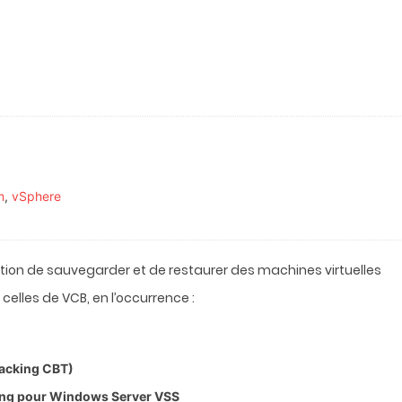
m
,
vSphere
ation de sauvegarder et de restaurer des machines virtuelles
celles de VCB, en l’occurrence :
racking CBT)
ing pour Windows Server VSS