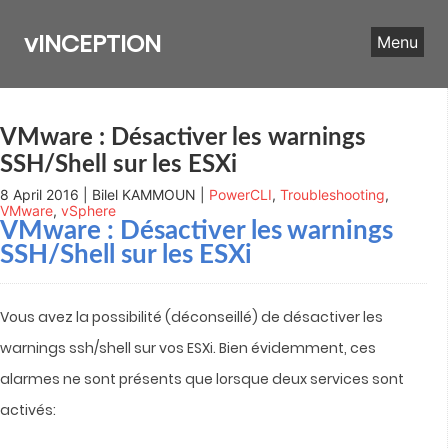
Skip
to
vINCEPTION
Menu
content
VMware : Désactiver les warnings
SSH/Shell sur les ESXi
8 April 2016 | Bilel KAMMOUN |
PowerCLI
,
Troubleshooting
,
VMware
,
vSphere
VMware : Désactiver les warnings
SSH/Shell sur les ESXi
Vous avez la possibilité (déconseillé) de désactiver les
warnings ssh/shell sur vos ESXi.
Bien évidemment, ces
alarmes ne sont présents que lorsque deux services sont
activés: