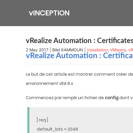
Skip
to
vINCEPTION
content
vRealize Automation : Certificate
2 May 2017 | Bilel KAMMOUN |
Installation
,
VMware
,
v
vRealize Automation
: Certific
Le but de cet article est montrer comment créer de
environnement vRA 6.x
Commencez par remplir un fichier de
config
dont v
[ req ]
default_bits = 2048