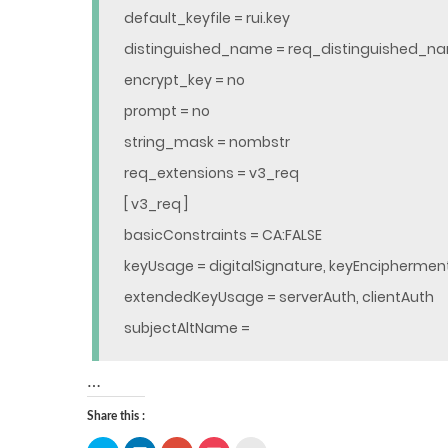
default_keyfile = rui.key
distinguished_name = req_distinguished_n
encrypt_key = no
prompt = no
string_mask = nombstr
req_extensions = v3_req
[ v3_req ]
basicConstraints = CA:FALSE
keyUsage = digitalSignature, keyEnciphermen
extendedKeyUsage = serverAuth, clientAuth
subjectAltName =
…
Share this :