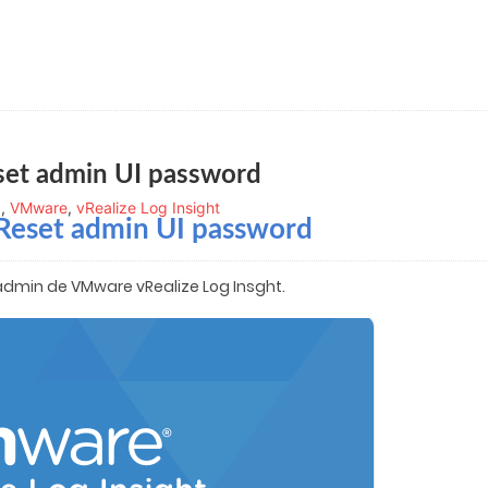
eset admin UI password
g
,
VMware
,
vRealize Log Insight
 Reset admin UI password
 admin de VMware vRealize Log Insght.