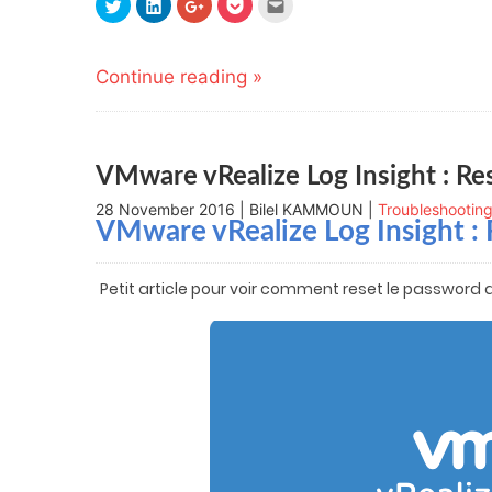
Click
Click
Click
Click
Click
to
to
to
to
to
share
share
share
share
email
on
on
on
on
this
Twitter
LinkedIn
Google+
Pocket
to
(Opens
(Opens
(Opens
(Opens
a
Continue reading »
in
in
in
in
friend
new
new
new
new
(Opens
window)
window)
window)
window)
in
new
window)
VMware vRealize Log Insight : R
28 November 2016 | Bilel KAMMOUN |
Troubleshootin
VMware vRealize Log Insight :
Petit article pour voir comment reset le password