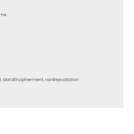
ame
t, dataEncipherment, nonRepudiation