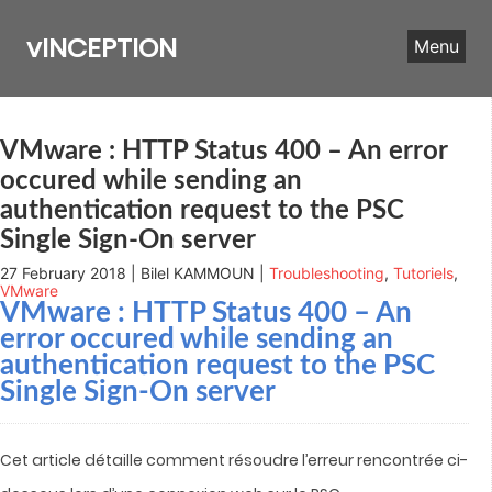
Skip
to
vINCEPTION
Menu
content
VMware : HTTP Status 400 – An error
occured while sending an
authentication request to the PSC
Single Sign-On server
27 February 2018 | Bilel KAMMOUN |
Troubleshooting
,
Tutoriels
,
VMware
VMware : HTTP Status 400 – An
error occured while sending an
authentication request to the PSC
Single Sign-On server
Cet article détaille comment résoudre l’erreur rencontrée ci-