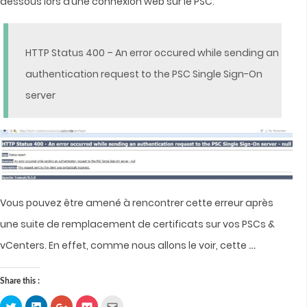
dessous lors d’une connexion web sur le PSC.
HTTP Status 400 – An error occured while sending an
authentication request to the PSC Single Sign-On
server
Vous pouvez être amené à rencontrer cette erreur après
une suite de remplacement de certificats sur vos PSCs &
…
vCenters.
En effet, comme nous allons le voir, cette
Share this :
Click
Click
Click
Click
Click