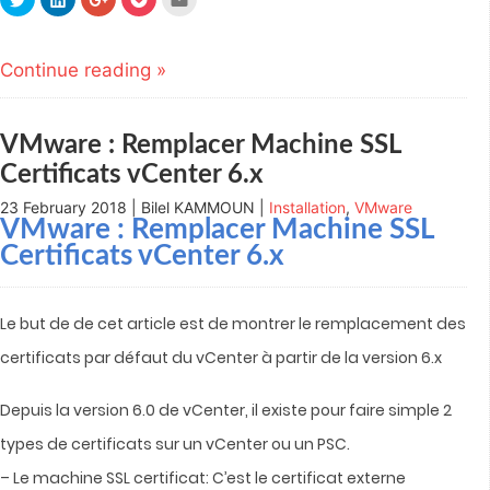
to
to
to
to
to
share
share
share
share
email
on
on
on
on
this
Twitter
LinkedIn
Google+
Pocket
to
(Opens
(Opens
(Opens
(Opens
a
Continue reading »
in
in
in
in
friend
new
new
new
new
(Opens
window)
window)
window)
window)
in
new
window)
VMware : Remplacer Machine SSL
Certificats vCenter 6.x
23 February 2018 | Bilel KAMMOUN |
Installation
,
VMware
VMware : Remplacer Machine SSL
Certificats vCenter 6.x
Le but de de cet article est de montrer le remplacement des
certificats par défaut du vCenter à partir de la version 6.x
Depuis la version 6.0 de vCenter, il existe pour faire simple 2
types de certificats sur un vCenter ou un PSC.
– Le machine SSL certificat: C’est le certificat externe