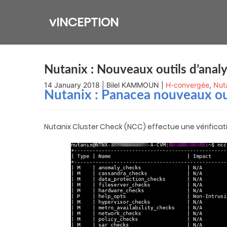
Skip
to
vINCEPTION
content
Nutanix : Nouveaux outils d’anal
14 January 2018 | Bilel KAMMOUN |
H-convergée
,
Nut
Nutanix : Panacea nouveaux out
Nutanix Cluster Check (NCC) effectue une vérificat