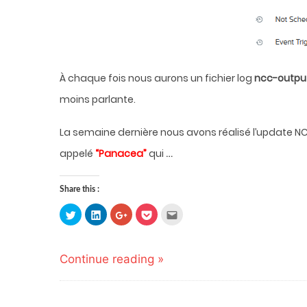
À chaque fois nous aurons un fichier log
ncc-outpu
moins parlante.
La semaine dernière nous avons réalisé l’update NC
…
appelé
“Panacea”
qui
Share this :
Click
Click
Click
Click
Click
to
to
to
to
to
share
share
share
share
email
on
on
on
on
this
Twitter
LinkedIn
Google+
Pocket
to
(Opens
(Opens
(Opens
(Opens
a
Continue reading »
in
in
in
in
friend
new
new
new
new
(Opens
window)
window)
window)
window)
in
new
window)