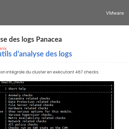
VMware
yse des logs Panacea
anix
ils d’analyse des logs
ion intégrale du cluster en exécutant 467 checks.