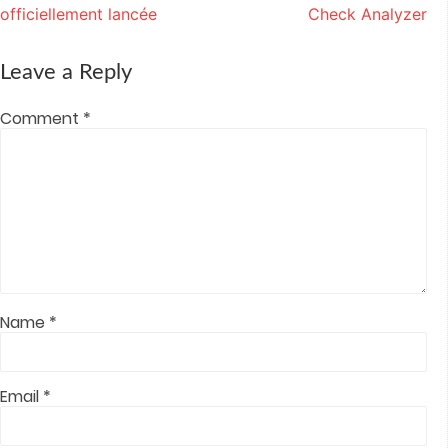
window)
window)
window)
window)
in
officiellement lancée
Check Analyzer
new
window)
Leave a Reply
Comment
*
Name
*
Email
*