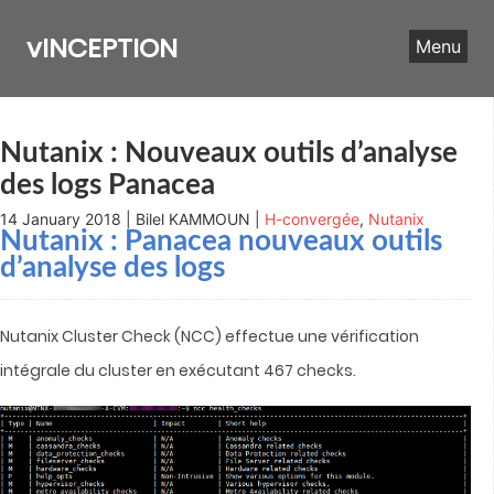
Skip
to
vINCEPTION
Menu
content
Nutanix : Nouveaux outils d’analyse
des logs Panacea
14 January 2018 | Bilel KAMMOUN |
H-convergée
,
Nutanix
Nutanix : Panacea nouveaux outils
d’analyse des logs
Nutanix Cluster Check (NCC) effectue une vérification
intégrale du cluster en exécutant 467 checks.