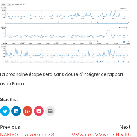
La prochaine étape sera sans doute d’intégrer ce rapport
avec Prism
Share this :
Click
Click
Click
Click
Click
to
to
to
to
to
share
share
share
share
email
on
on
on
on
this
Twitter
LinkedIn
Google+
Pocket
to
Previous
Next
Post
(Opens
(Opens
(Opens
(Opens
a
in
in
in
in
friend
NAKIVO : La version 7.3
VMware : VMware Health
navigation
new
new
new
new
(Opens