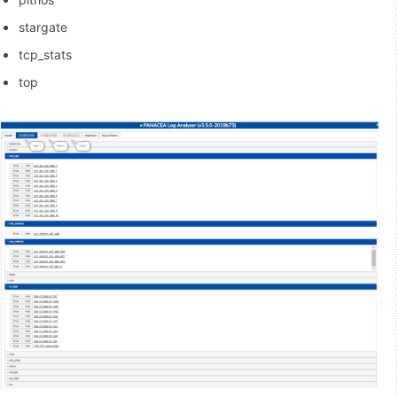
stargate
tcp_stats
top