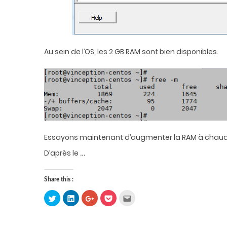
Au sein de l’OS, les 2 GB RAM sont bien disponibles.
Essayons maintenant d’augmenter la RAM à chaud
…
D’après le
Share this :
Click
Click
Click
Click
Click
to
to
to
to
to
share
share
share
share
email
on
on
on
on
this
Twitter
LinkedIn
Google+
Pocket
to
(Opens
(Opens
(Opens
(Opens
a