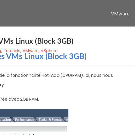
VMware
VMs Linux (Block 3GB)
g
,
Tutoriels
,
VMware
,
vSphere
s VMs Linux (Block 3GB)
s de la fonctionnalité Hot-Add (CPU/RAM). Ici, nous nous
ry.
rée avec 2GB RAM.