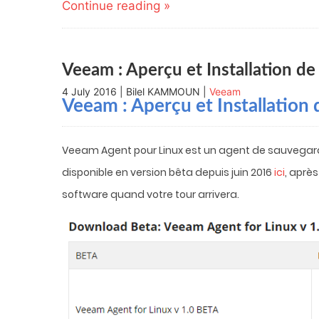
Continue reading »
in
in
in
in
friend
new
new
new
new
(Opens
window)
window)
window)
window)
in
new
window)
Veeam : Aperçu et Installation de
4 July 2016 | Bilel KAMMOUN |
Veeam
Veeam : Aperçu et Installation
Veeam Agent pour Linux est un agent de sauvegarde 
disponible en version bêta depuis juin 2016
ici
, aprè
software quand votre tour arrivera.