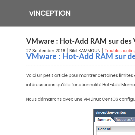
Skip
to
vINCEPTION
content
VMware : Hot-Add RAM sur des 
27 September 2016 | Bilel KAMMOUN |
Troubleshootin
VMware : Hot-Add RAM sur de
Voici un petit article pour montrer certaines limite
intéresserons qu’à la fonctionnalité Hot-Add Memo
Nous démarrons avec une VM Linux CentOS configu