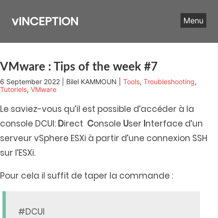
Skip
to
vINCEPTION
Menu
content
VMware : Tips of the week #7
6 September 2022 | Bilel KAMMOUN |
Tools
,
Troubleshooting
,
Tutoriels
,
VMware
Le saviez-vous qu’il est possible d’accéder à la
console DCUI:
D
irect
C
onsole
U
ser
I
nterface d’un
serveur vSphere ESXi à partir d’une connexion SSH
sur l’ESXi.
Pour cela il suffit de taper la commande :
#DCUI