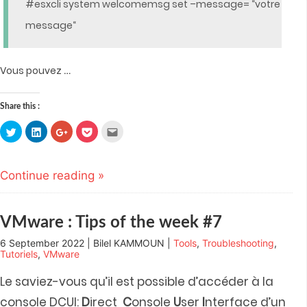
#esxcli system welcomemsg set –message= “votre
message“
…
Vous pouvez
Share this :
Click
Click
Click
Click
Click
to
to
to
to
to
share
share
share
share
email
on
on
on
on
this
Twitter
LinkedIn
Google+
Pocket
to
(Opens
(Opens
(Opens
(Opens
a
Continue reading »
in
in
in
in
friend
new
new
new
new
(Opens
window)
window)
window)
window)
in
new
window)
VMware : Tips of the week #7
6 September 2022 | Bilel KAMMOUN |
Tools
,
Troubleshooting
,
Tutoriels
,
VMware
Le saviez-vous qu’il est possible d’accéder à la
console DCUI:
D
irect
C
onsole
U
ser
I
nterface d’un