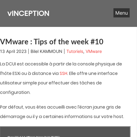
Skip
to
vINCEPTION
Menu
content
VMware : Tips of the week #10
13 April 2023 | Bilel KAMMOUN |
Tutoriels
,
VMware
La DCUI est accessible à partir de la console physique de
l’hôte ESXi ou à distance via
SSH
. Elle offre une interface
utilisateur simple pour effectuer des tâches de
configuration.
Par défaut, vous êtes accueilli avec l’écran jaune gris de
démarrage ou il y a certaines informations sur votre host.