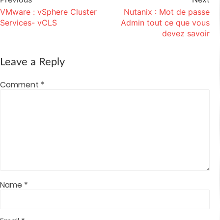
Post
(Opens
(Opens
(Opens
(Opens
a
in
in
in
in
friend
VMware : vSphere Cluster
Nutanix : Mot de passe
navigation
new
new
new
new
(Opens
window)
window)
window)
window)
in
Services- vCLS
Admin tout ce que vous
new
window)
devez savoir
Leave a Reply
Comment
*
Name
*