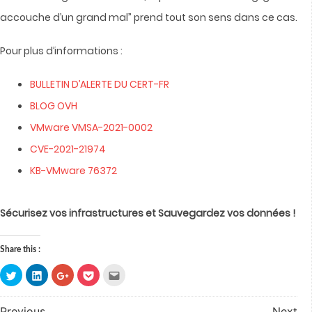
accouche d’un grand mal” prend tout son sens dans ce cas.
Pour plus d’informations :
BULLETIN D’ALERTE DU CERT-FR
BLOG OVH
VMware VMSA-2021-0002
CVE-2021-21974
KB-VMware 76372
Sécurisez vos infrastructures et Sauvegardez vos données !
Share this :
Click
Click
Click
Click
Click
to
to
to
to
to
share
share
share
share
email
on
on
on
on
this
Twitter
LinkedIn
Google+
Pocket
to
Previous
Next