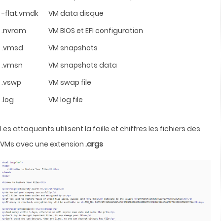
-flat.vmdk
VM data disque
.nvram
VM BIOS et EFI configuration
.vmsd
VM snapshots
.vmsn
VM snapshots data
.vswp
VM swap file
.log
VM log file
Les attaquants utilisent la faille et chiffres les fichiers des
VMs avec une extension
.args