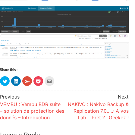
Share this :
Click
Click
Click
Click
Click
to
to
to
to
to
share
share
share
share
email
on
on
on
on
this
Twitter
LinkedIn
Google+
Pocket
to
Previous
Next
Post
(Opens
(Opens
(Opens
(Opens
a
in
in
in
in
friend
VEMBU : Vembu BDR suite
NAKIVO : Nakivo Backup &
navigation
new
new
new
new
(Opens
window)
window)
window)
window)
in
– solution de protection des
Réplication 7.0…..: A vos
new
window)
donnés – Introduction
Lab… Pret ?…Geekez !
Leave a Reply