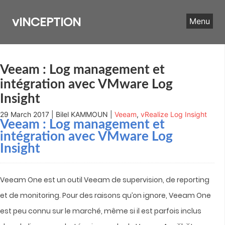
Skip
to
vINCEPTION
Menu
content
Veeam : Log management et
intégration avec VMware Log
Insight
29 March 2017 | Bilel KAMMOUN |
Veeam
,
vRealize Log Insight
Veeam : Log management et
intégration avec VMware Log
Insight
Veeam One est un outil Veeam de supervision, de reporting
et de monitoring. Pour des raisons qu’on ignore, Veeam One
est peu connu sur le marché, même si il est parfois inclus