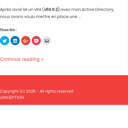
Après avoir lié un vRA (
vRA 6.2)
avec mon Active Directory,
…
nous avons voulu mettre en place une
Share this :
Click
Click
Click
Click
Click
to
to
to
to
to
share
share
share
share
email
on
on
on
on
this
Twitter
LinkedIn
Google+
Pocket
to
(Opens
(Opens
(Opens
(Opens
a
Continue reading »
in
in
in
in
friend
new
new
new
new
(Opens
window)
window)
window)
window)
in
new
window)
Copyright (c) 2026 - All rights reserved
vINCEPTION