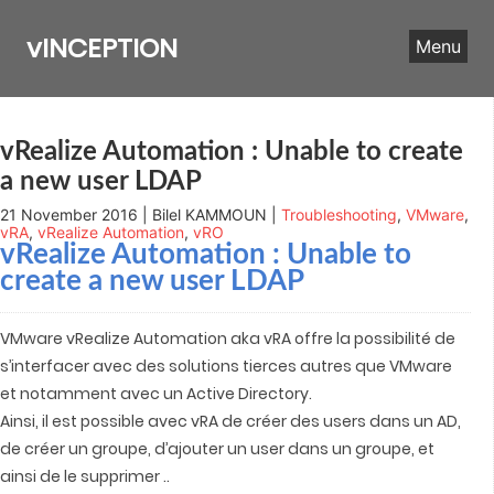
Skip
to
vINCEPTION
Menu
content
vRealize Automation : Unable to create
a new user LDAP
21 November 2016 | Bilel KAMMOUN |
Troubleshooting
,
VMware
,
vRA
,
vRealize Automation
,
vRO
vRealize Automation
: Unable to
create a new user LDAP
VMware vRealize Automation aka vRA offre la possibilité de
s’interfacer avec des solutions tierces autres que VMware
et notamment avec un Active Directory.
Ainsi, il est possible avec vRA de créer des users dans un AD,
de créer un groupe, d’ajouter un user dans un groupe, et
ainsi de le supprimer ..