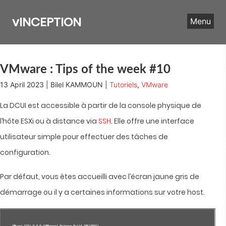
Skip
to
vINCEPTION
Menu
content
VMware : Tips of the week #10
13 April 2023 | Bilel KAMMOUN |
Tutoriels
,
VMware
La DCUI est accessible à partir de la console physique de
l’hôte ESXi ou à distance via
SSH
. Elle offre une interface
utilisateur simple pour effectuer des tâches de
configuration.
Par défaut, vous êtes accueilli avec l’écran jaune gris de
démarrage ou il y a certaines informations sur votre host.