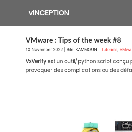
Skip
to
vINCEPTION
content
VMware : Tips of the week #8
10 November 2022 | Bilel KAMMOUN |
Tutoriels
,
VMwa
VxVerify
est un outil/ python script conçu
provoquer des complications ou des défaill