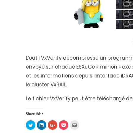
L’outil VxVerify décompresse un programme
envoyé sur chaque ESXi. Ce « minion » exami
et les informations depuis l’interface iD
le cluster VxRAIL.
Le fichier VxVerify peut être téléchargé d
Share this :
Click
Click
Click
Click
Click
to
to
to
to
to
share
share
share
share
email