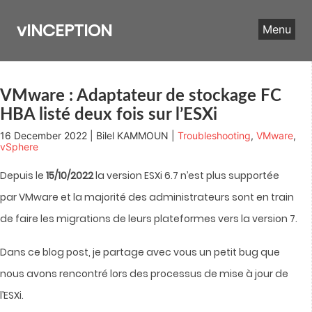
Skip
to
vINCEPTION
Menu
content
VMware : Adaptateur de stockage FC
HBA listé deux fois sur l’ESXi
16 December 2022 | Bilel KAMMOUN |
Troubleshooting
,
VMware
,
vSphere
Depuis le
15/10/2022
la version ESXi 6.7 n’est plus supportée
par VMware et la majorité des administrateurs sont en train
de faire les migrations de leurs plateformes vers la version 7.
Dans ce blog post, je partage avec vous un petit bug que
nous avons rencontré lors des processus de mise à jour de
l’ESXi.