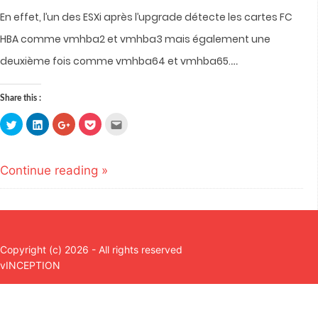
En effet, l’un des ESXi après l’upgrade détecte les cartes FC
HBA comme vmhba2 et vmhba3 mais également une
…
deuxième fois comme vmhba64 et vmhba65.
Share this :
Click
Click
Click
Click
Click
to
to
to
to
to
share
share
share
share
email
on
on
on
on
this
Twitter
LinkedIn
Google+
Pocket
to
(Opens
(Opens
(Opens
(Opens
a
Continue reading »
in
in
in
in
friend
new
new
new
new
(Opens
window)
window)
window)
window)
in
new
window)
Copyright (c) 2026 - All rights reserved
vINCEPTION