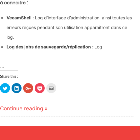
:
à connaitre
VeeamShell :
Log d’interface d’administration, ainsi toutes les
erreurs reçues pendant son utilisation apparaîtront dans ce
log.
Log des jobs de sauvegarde/réplication
:
Log
…
Share this :
Click
Click
Click
Click
Click
to
to
to
to
to
share
share
share
share
email
on
on
on
on
this
Twitter
LinkedIn
Google+
Pocket
to
(Opens
(Opens
(Opens
(Opens
a
Continue reading »
in
in
in
in
friend
new
new
new
new
(Opens
window)
window)
window)
window)
in
new
window)