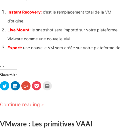
Instant Recovery:
c’est le remplacement total de la VM
d’origine.
Live Mount:
le snapshot sera importé sur votre plateforme
VMware comme une nouvelle VM.
Export:
une nouvelle VM sera créée sur votre plateforme de
…
Share this :
Click
Click
Click
Click
Click
to
to
to
to
to
share
share
share
share
email
on
on
on
on
this
Twitter
LinkedIn
Google+
Pocket
to
(Opens
(Opens
(Opens
(Opens
a
Continue reading »
in
in
in
in
friend
new
new
new
new
(Opens
window)
window)
window)
window)
in
new
window)
VMware : Les primitives VAAI