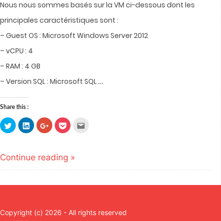
Nous nous sommes basés sur la VM ci-dessous dont les
principales caractéristiques sont :
– Guest OS : Microsoft Windows Server 2012
– vCPU : 4
– RAM : 4 GB
…
– Version SQL : Microsoft SQL
Share this :
Click
Click
Click
Click
Click
to
to
to
to
to
share
share
share
share
email
on
on
on
on
this
Twitter
LinkedIn
Google+
Pocket
to
(Opens
(Opens
(Opens
(Opens
a
Continue reading »
in
in
in
in
friend
new
new
new
new
(Opens
window)
window)
window)
window)
in
new
window)
Copyright (c) 2026 - All rights reserved