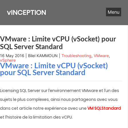
Skip
to
vINCEPTION
Menu
content
VMware : Limite vCPU (vSocket) pour
SQL Server Standard
16 May 2016 | Bilel KAMMOUN |
Troubleshooting
,
VMware
,
vSphere
VMware : Limite vCPU (vSocket)
pour SQL Server Standard
Licensing SQL Server sur l’environnement VMware et l’un des
sujets le plus complexes, ainsi nous partageons avec vous
dans cet article notre expérience avec une
VM SQLStandard
et l’histoire de la limitation des vCPU.