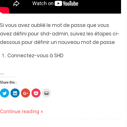
Si vous avez oublié le mot de passe que vous
avez défini pour shd-admin, suivez les étapes ci-
dessous pour définir un nouveau mot de passe
Connectez-vous à SHD
…
Share this :
Click
Click
Click
Click
Click
to
to
to
to
to
share
share
share
share
email
on
on
on
on
this
Twitter
LinkedIn
Google+
Pocket
to
(Opens
(Opens
(Opens
(Opens
a
Continue reading »
in
in
in
in
friend
new
new
new
new
(Opens
window)
window)
window)
window)
in
new
window)