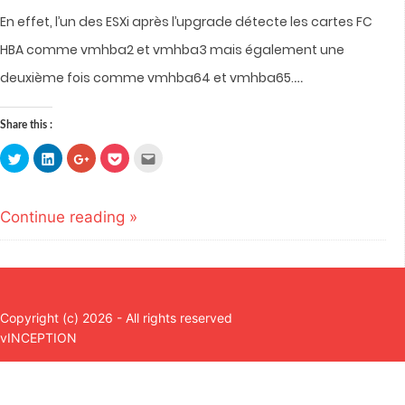
En effet, l’un des ESXi après l’upgrade détecte les cartes FC
HBA comme vmhba2 et vmhba3 mais également une
…
deuxième fois comme vmhba64 et vmhba65.
Share this :
Click
Click
Click
Click
Click
to
to
to
to
to
share
share
share
share
email
on
on
on
on
this
Twitter
LinkedIn
Google+
Pocket
to
(Opens
(Opens
(Opens
(Opens
a
Continue reading »
in
in
in
in
friend
new
new
new
new
(Opens
window)
window)
window)
window)
in
new
window)
Copyright (c) 2026 - All rights reserved
vINCEPTION