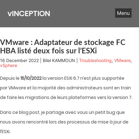
Skip
to
vINCEPTION
Menu
content
VMware : Adaptateur de stockage FC
HBA listé deux fois sur l’ESXi
16 December 2022 | Bilel KAMMOUN |
Troubleshooting
,
VMware
,
vSphere
Depuis le
15/10/2022
la version ESXi 6.7 n’est plus supportée
par VMware et la majorité des administrateurs sont en train
de faire les migrations de leurs plateformes vers la version 7.
Dans ce blog post, je partage avec vous un petit bug que
nous avons rencontré lors des processus de mise à jour de
l’ESXi.