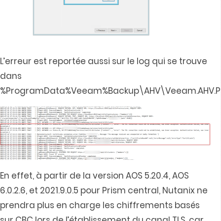
L’erreur est reportée aussi sur le log qui se trouve
dans
%ProgramData%Veeam%Backup\AHV\Veeam.AHV.Pl
En effet, à partir de la version AOS 5.20.4, AOS
6.0.2.6, et 2021.9.0.5 pour Prism central, Nutanix ne
prendra plus en charge les chiffrements basés
sur CBC lors de l’établissement du canal TLS, car