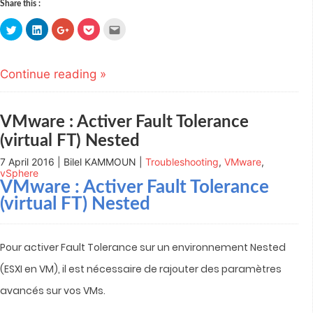
Share this :
Click
Click
Click
Click
Click
to
to
to
to
to
share
share
share
share
email
on
on
on
on
this
Twitter
LinkedIn
Google+
Pocket
to
(Opens
(Opens
(Opens
(Opens
a
Continue reading »
in
in
in
in
friend
new
new
new
new
(Opens
window)
window)
window)
window)
in
new
window)
VMware : Activer Fault Tolerance
(virtual FT) Nested
7 April 2016 | Bilel KAMMOUN |
Troubleshooting
,
VMware
,
vSphere
VMware : Activer Fault Tolerance
(virtual FT) Nested
Pour activer Fault Tolerance sur un environnement Nested
(ESXI en VM), il est nécessaire de rajouter des paramètres
avancés sur vos VMs.