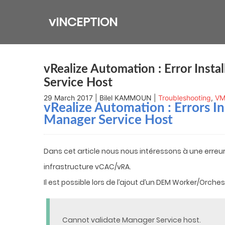
Skip
to
vINCEPTION
content
vRealize Automation : Error Inst
Service Host
29 March 2017 | Bilel KAMMOUN |
Troubleshooting
,
VM
vRealize Automation
: Errors 
Manager Service Host
Dans cet article nous nous intéressons à une erreur
infrastructure vCAC/vRA.
Il est possible lors de l’ajout d’un DEM Worker/Orches
Cannot validate Manager Service host.