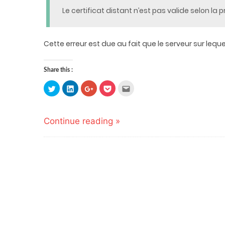
Le certificat distant n’est pas valide selon la 
Cette erreur est due au fait que le serveur sur lequ
Share this :
Click
Click
Click
Click
Click
to
to
to
to
to
share
share
share
share
email
on
on
on
on
this
Twitter
LinkedIn
Google+
Pocket
to
(Opens
(Opens
(Opens
(Opens
a
Continue reading »
in
in
in
in
friend
new
new
new
new
(Opens
window)
window)
window)
window)
in
new
window)