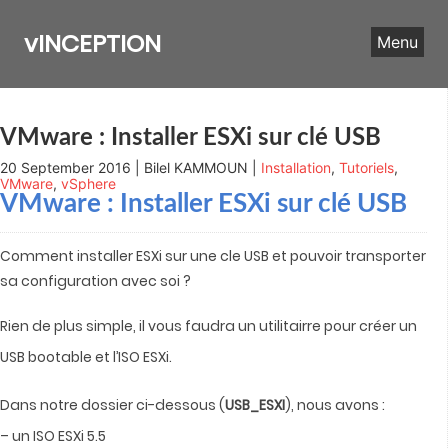
Skip
to
vINCEPTION
Menu
content
VMware : Installer ESXi sur clé USB
20 September 2016 | Bilel KAMMOUN |
Installation
,
Tutoriels
,
VMware
,
vSphere
VMware : Installer ESXi sur clé USB
Comment installer ESXi sur une cle USB et pouvoir transporter
sa configuration avec soi ?
Rien de plus simple, il vous faudra un utilitairre pour créer un
USB bootable et l’ISO ESXi.
Dans notre dossier ci-dessous (
USB_ESXI
), nous avons :
– un ISO ESXi 5.5