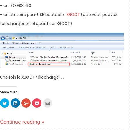
– un ISO ESXi 6.0
– un utilitaire pour USB bootable :
XBOOT
(que vous pouvez
télécharger en cliquant sur XBOOT)
…
Une fois le XBOOT téléchargé,
Share this :
Click
Click
Click
Click
Click
to
to
to
to
to
share
share
share
share
email
on
on
on
on
this
Twitter
LinkedIn
Google+
Pocket
to
(Opens
(Opens
(Opens
(Opens
a
Continue reading »
in
in
in
in
friend
new
new
new
new
(Opens
window)
window)
window)
window)
in