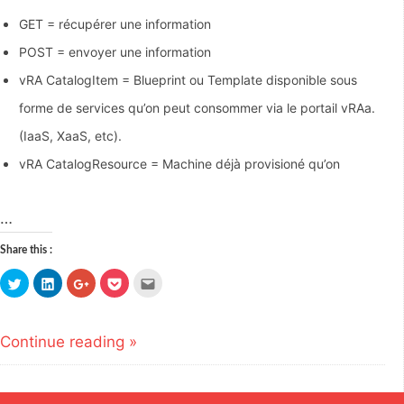
GET = récupérer une information
POST = envoyer une information
vRA CatalogItem = Blueprint ou Template disponible sous
forme de services qu’on peut consommer via le portail vRAa.
(IaaS, XaaS, etc).
vRA CatalogResource = Machine déjà provisioné qu’on
…
Share this :
Click
Click
Click
Click
Click
to
to
to
to
to
share
share
share
share
email
on
on
on
on
this
Twitter
LinkedIn
Google+
Pocket
to
(Opens
(Opens
(Opens
(Opens
a
Continue reading »
in
in
in
in
friend
new
new
new
new
(Opens
window)
window)
window)
window)
in
new
window)