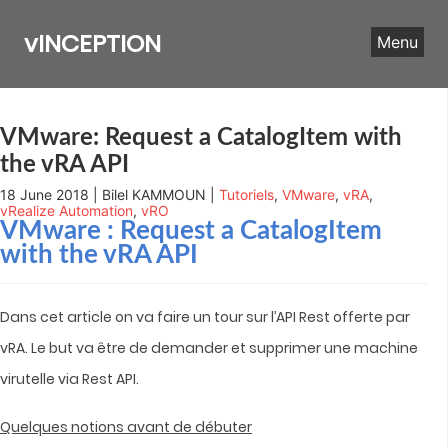
Skip
to
vINCEPTION
Menu
content
VMware: Request a CatalogItem with
the vRA API
18 June 2018 | Bilel KAMMOUN |
Tutoriels
,
VMware
,
vRA
,
vRealize Automation
,
vRO
VMware : Request a CatalogItem
with the vRA API
Dans cet article on va faire un tour sur l’API Rest offerte par
vRA. Le but va être de demander et supprimer une machine
virutelle via Rest API.
Quelques notions avant de débuter