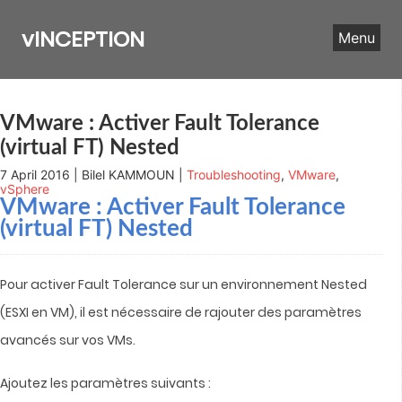
Skip
to
vINCEPTION
Menu
content
VMware : Activer Fault Tolerance
(virtual FT) Nested
7 April 2016 | Bilel KAMMOUN |
Troubleshooting
,
VMware
,
vSphere
VMware : Activer Fault Tolerance
(virtual FT) Nested
Pour activer Fault Tolerance sur un environnement Nested
(ESXI en VM), il est nécessaire de rajouter des paramètres
avancés sur vos VMs.
Ajoutez les paramètres suivants :