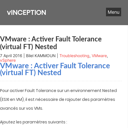
Skip
to
vINCEPTION
Menu
content
VMware : Activer Fault Tolerance
(virtual FT) Nested
7 April 2016 | Bilel KAMMOUN |
Troubleshooting
,
VMware
,
vSphere
VMware : Activer Fault Tolerance
(virtual FT) Nested
Pour activer Fault Tolerance sur un environnement Nested
(ESXI en VM), il est nécessaire de rajouter des paramètres
avancés sur vos VMs.
Ajoutez les paramètres suivants :