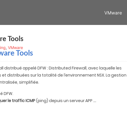
VMware
e Tools
ing
,
VMware
are Tools
distribué appelé DFW : Distributed Firewall, avec laquelle les
t distribuées sur la totalité de l’environnement NSX. La gestion
ntralisée, simplifiée.
té DFW.
…
uer le traffic ICMP
(ping) depuis un serveur APP