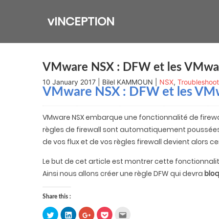
Skip
to
vINCEPTION
content
VMware NSX : DFW et les VMwar
10 January 2017 | Bilel KAMMOUN |
NSX
,
Troubleshoot
VMware NSX : DFW et les VMw
VMware NSX embarque une fonctionnalité de firewall 
règles de firewall sont automatiquement poussées e
de vos flux et de vos règles firewall devient alors ce
Le but de cet article est montrer cette fonctionnali
Ainsi nous allons créer une règle DFW qui devra
bloq
Share this :
Click
Click
Click
Click
Click
to
to
to
to
to