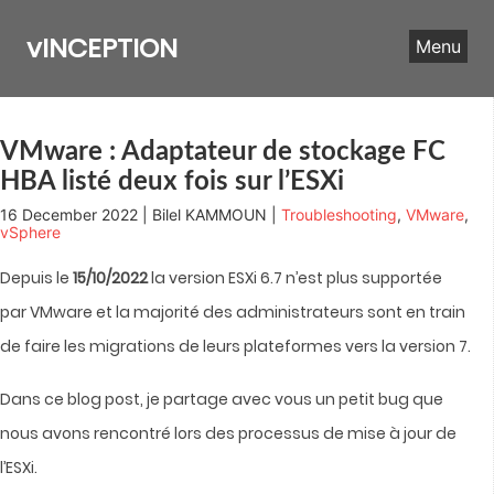
Skip
to
vINCEPTION
Menu
content
VMware : Adaptateur de stockage FC
HBA listé deux fois sur l’ESXi
16 December 2022 | Bilel KAMMOUN |
Troubleshooting
,
VMware
,
vSphere
Depuis le
15/10/2022
la version ESXi 6.7 n’est plus supportée
par VMware et la majorité des administrateurs sont en train
de faire les migrations de leurs plateformes vers la version 7.
Dans ce blog post, je partage avec vous un petit bug que
nous avons rencontré lors des processus de mise à jour de
l’ESXi.