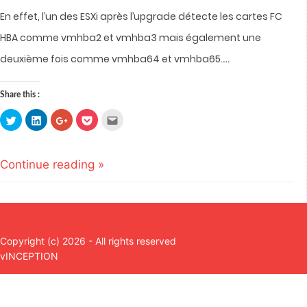
En effet, l’un des ESXi après l’upgrade détecte les cartes FC
HBA comme vmhba2 et vmhba3 mais également une
…
deuxième fois comme vmhba64 et vmhba65.
Share this :
Click
Click
Click
Click
Click
to
to
to
to
to
share
share
share
share
email
on
on
on
on
this
Twitter
LinkedIn
Google+
Pocket
to
(Opens
(Opens
(Opens
(Opens
a
Continue reading »
in
in
in
in
friend
new
new
new
new
(Opens
window)
window)
window)
window)
in
new
window)
Copyright (c) 2026 - All rights reserved
vINCEPTION