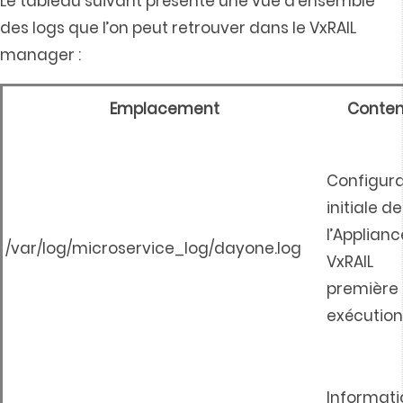
Le tableau suivant présente une vue d’ensemble
des logs que l’on peut retrouver dans le VxRAIL
manager :
Emplacement
Conte
Configura
initiale de
l’Applianc
/var/log/microservice_log/dayone.log
VxRAIL
première
exécution
Informati