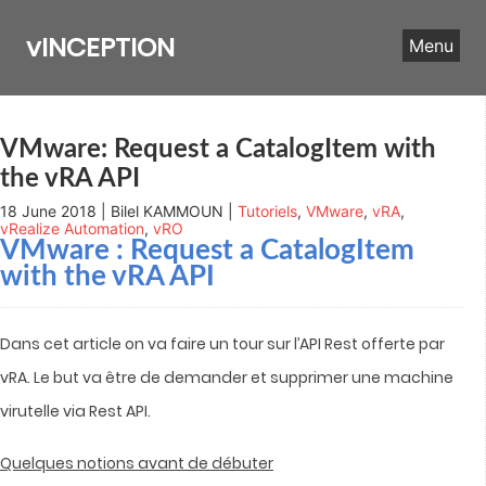
Skip
to
vINCEPTION
Menu
content
VMware: Request a CatalogItem with
the vRA API
18 June 2018 | Bilel KAMMOUN |
Tutoriels
,
VMware
,
vRA
,
vRealize Automation
,
vRO
VMware : Request a CatalogItem
with the vRA API
Dans cet article on va faire un tour sur l’API Rest offerte par
vRA. Le but va être de demander et supprimer une machine
virutelle via Rest API.
Quelques notions avant de débuter