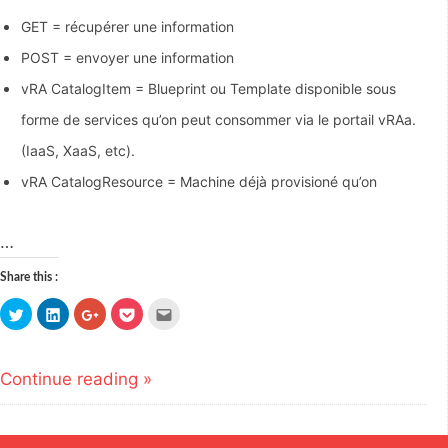
GET = récupérer une information
POST = envoyer une information
vRA CatalogItem = Blueprint ou Template disponible sous
forme de services qu’on peut consommer via le portail vRAa.
(IaaS, XaaS, etc).
vRA CatalogResource = Machine déjà provisioné qu’on
…
Share this :
Click
Click
Click
Click
Click
to
to
to
to
to
share
share
share
share
email
on
on
on
on
this
Twitter
LinkedIn
Google+
Pocket
to
(Opens
(Opens
(Opens
(Opens
a
Continue reading »
in
in
in
in
friend
new
new
new
new
(Opens
window)
window)
window)
window)
in
new
window)