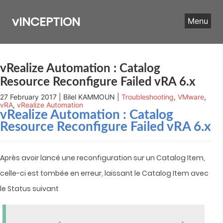
Skip
to
vINCEPTION
Menu
content
vRealize Automation : Catalog
Resource Reconfigure Failed vRA 6.x
27 February 2017 | Bilel KAMMOUN |
Troubleshooting
,
VMware
,
vRA
,
vRealize Automation
vRealize Automation
: Catalog
Resource Reconfigure Failed vRA 6.x
Après avoir lancé une reconfiguration sur un Catalog Item,
celle-ci est tombée en erreur, laissant le Catalog Item avec
le Status suivant