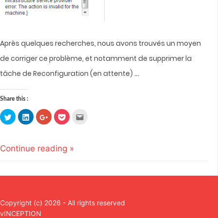
Après quelques recherches, nous avons trouvés un moyen
de corriger ce problème, et notamment de supprimer la
…
tâche de Reconfiguration (en attente)
Share this :
Click
Click
Click
Click
Click
to
to
to
to
to
share
share
share
share
email
on
on
on
on
this
Twitter
LinkedIn
Google+
Pocket
to
(Opens
(Opens
(Opens
(Opens
a
Continue reading »
in
in
in
in
friend
new
new
new
new
(Opens
window)
window)
window)
window)
in
new
window)
Copyright (c) 2026 - All rights reserved
vINCEPTION