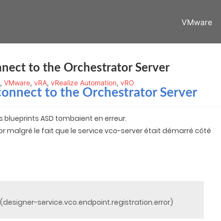
VMware
nect to the Orchestrator Server
,
VMware
,
vRA
,
vRealize Automation
,
vRO
connect to the Orchestrator Server
es blueprints ASD tombaient en erreur.
or malgré le fait que le service vco-server était démarré côté
(designer-service.vco.endpoint.registration.error)