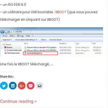
– un ISO ESXi 6.0
– un utilitaire pour USB bootable :
XBOOT
(que vous pouvez
télécharger en cliquant sur XBOOT)
…
Une fois le XBOOT téléchargé,
Share this :
Click
Click
Click
Click
Click
to
to
to
to
to
share
share
share
share
email
on
on
on
on
this
Twitter
LinkedIn
Google+
Pocket
to
(Opens
(Opens
(Opens
(Opens
a
Continue reading »
in
in
in
in
friend
new
new
new
new
(Opens
window)
window)
window)
window)
in