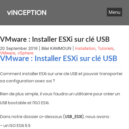
Skip
to
vINCEPTION
Menu
content
VMware : Installer ESXi sur clé USB
20 September 2016 | Bilel KAMMOUN |
Installation
,
Tutoriels
,
VMware
,
vSphere
VMware : Installer ESXi sur clé USB
Comment installer ESXi sur une cle USB et pouvoir transporter
sa configuration avec soi ?
Rien de plus simple, il vous faudra un utilitairre pour créer un
USB bootable et l’ISO ESXi.
Dans notre dossier ci-dessous (
USB_ESXI
), nous avons :
– un ISO ESXi 5.5