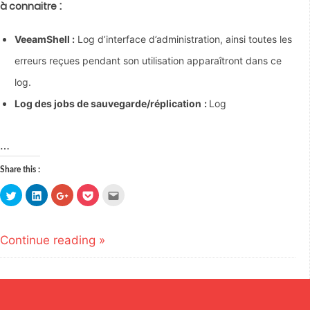
:
à connaitre
VeeamShell :
Log d’interface d’administration, ainsi toutes les
erreurs reçues pendant son utilisation apparaîtront dans ce
log.
Log des jobs de sauvegarde/réplication
:
Log
…
Share this :
Click
Click
Click
Click
Click
to
to
to
to
to
share
share
share
share
email
on
on
on
on
this
Twitter
LinkedIn
Google+
Pocket
to
(Opens
(Opens
(Opens
(Opens
a
Continue reading »
in
in
in
in
friend
new
new
new
new
(Opens
window)
window)
window)
window)
in
new
window)