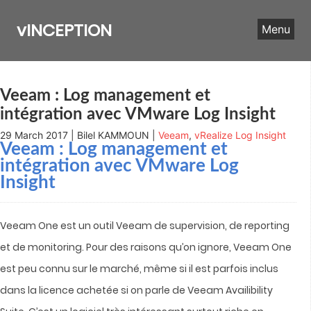
Skip
to
vINCEPTION
Menu
content
Veeam : Log management et
intégration avec VMware Log Insight
29 March 2017 | Bilel KAMMOUN |
Veeam
,
vRealize Log Insight
Veeam : Log management et
intégration avec VMware Log
Insight
Veeam One est un outil Veeam de supervision, de reporting
et de monitoring. Pour des raisons qu’on ignore, Veeam One
est peu connu sur le marché, même si il est parfois inclus
dans la licence achetée si on parle de Veeam Availibility