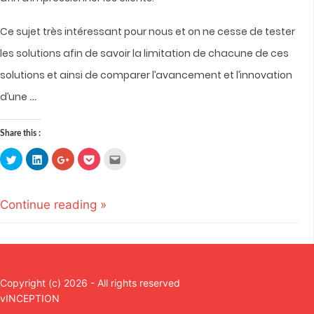
Ce sujet très intéressant pour nous et on ne cesse de tester
les solutions afin de savoir la limitation de chacune de ces
solutions et ainsi de comparer l’avancement et l’innovation
…
d’une
Share this :
Click
Click
Click
Click
Click
to
to
to
to
to
share
share
share
share
email
on
on
on
on
this
Twitter
LinkedIn
Google+
Pocket
to
(Opens
(Opens
(Opens
(Opens
a
Continue reading »
in
in
in
in
friend
new
new
new
new
(Opens
window)
window)
window)
window)
in
new
window)
Copyright (c) 2026 - All rights reserved
vINCEPTION