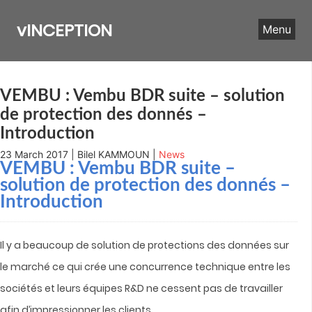
Skip
to
vINCEPTION
Menu
content
VEMBU : Vembu BDR suite – solution
de protection des donnés –
Introduction
23 March 2017 | Bilel KAMMOUN |
News
VEMBU : Vembu BDR suite –
solution de protection des donnés –
Introduction
Il y a beaucoup de solution de protections des données sur
le marché ce qui crée une concurrence technique entre les
sociétés et leurs équipes R&D ne cessent pas de travailler
afin d’impressionner les clients.