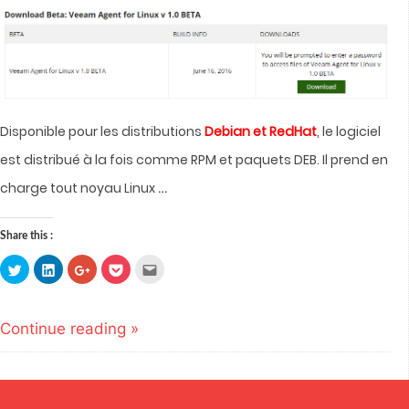
Disponible pour les distributions
Debian et RedHat
, le logiciel
est distribué à la fois comme RPM et paquets DEB. Il prend en
…
charge tout noyau Linux
Share this :
Click
Click
Click
Click
Click
to
to
to
to
to
share
share
share
share
email
on
on
on
on
this
Twitter
LinkedIn
Google+
Pocket
to
(Opens
(Opens
(Opens
(Opens
a
Continue reading »
in
in
in
in
friend
new
new
new
new
(Opens
window)
window)
window)
window)
in
new
window)