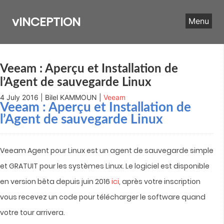
Skip
to
vINCEPTION
Menu
content
Veeam : Aperçu et Installation de
l’Agent de sauvegarde Linux
4 July 2016 | Bilel KAMMOUN |
Veeam
Veeam : Aperçu et Installation de
l’Agent de sauvegarde Linux
Veeam Agent pour Linux est un agent de sauvegarde simple
et GRATUIT pour les systèmes Linux. Le logiciel est disponible
en version bêta depuis juin 2016
ici
, après votre inscription
vous recevez un code pour télécharger le software quand
votre tour arrivera.