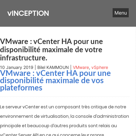
Skip
to
vINCEPTION
Menu
content
VMware : vCenter HA pour une
disponibilité maximale de votre
infrastructure.
10 January 2019 | Bilel KAMMOUN |
VMware
,
vSphere
VMware : vCenter HA pour une
disponibilité maximale de vos
plateformes
Le serveur vCenter est un composant très critique de notre
environnement de virtualisation, la console d’administration
principale et beaucoup d’autres produits sont relais au
vCenter Server API en ce qui concerne leur propre