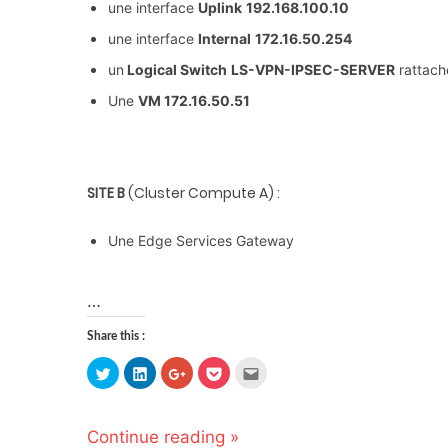
une interface
Uplink
192.168.100.10
une interface
Internal
172.16.50.254
un
Logical Switch
LS-VPN-IPSEC-SERVER
rattaché
Une
VM 172.16.50.51
SITE B
(Cluster Compute A) :
Une Edge Services Gateway
…
Share this :
Click
Click
Click
Click
Click
to
to
to
to
to
share
share
share
share
email
on
on
on
on
this
Twitter
LinkedIn
Google+
Pocket
to
(Opens
(Opens
(Opens
(Opens
a
Continue reading »
in
in
in
in
friend