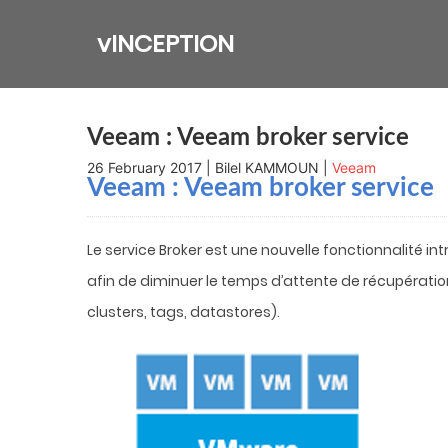
Skip
to
vINCEPTION
content
Veeam : Veeam broker service
26 February 2017 | Bilel KAMMOUN |
Veeam
Veeam : Veeam broker service
Le service Broker est une nouvelle fonctionnalité in
afin de diminuer le temps d’attente de récupératio
clusters, tags, datastores).