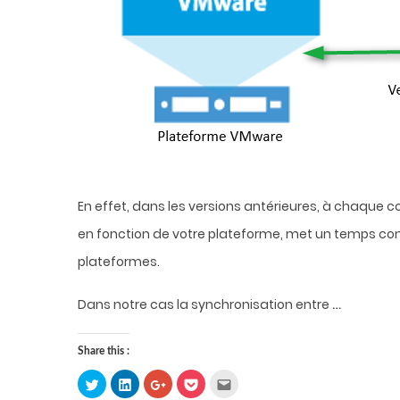
En effet, dans les versions antérieures, à chaque 
en fonction de votre plateforme, met un temps con
plateformes.
…
Dans notre cas la synchronisation entre
Share this :
Click
Click
Click
Click
Click
to
to
to
to
to