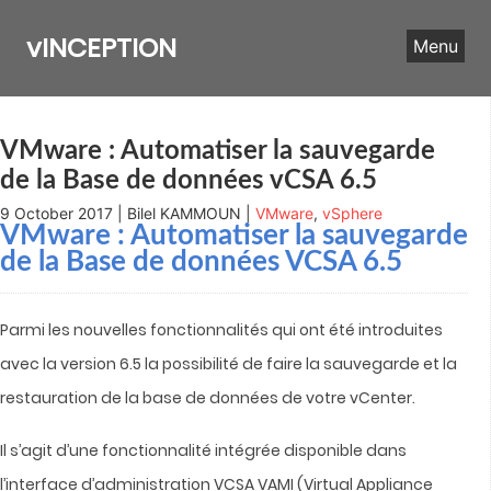
Skip
to
vINCEPTION
Menu
content
VMware : Automatiser la sauvegarde
de la Base de données vCSA 6.5
9 October 2017 | Bilel KAMMOUN |
VMware
,
vSphere
VMware : Automatiser la sauvegarde
de la Base de données VCSA 6.5
Parmi les nouvelles fonctionnalités qui ont été introduites
avec la version 6.5 la possibilité de faire la sauvegarde et la
restauration de la base de données de votre vCenter.
Il s’agit d’une fonctionnalité intégrée disponible dans
l’interface d’administration VCSA VAMI (Virtual Appliance