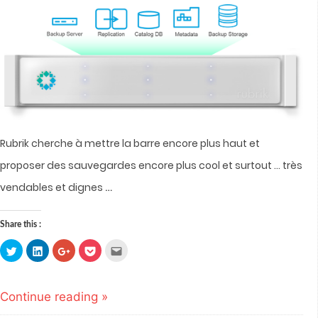
Rubrik cherche à mettre la barre encore plus haut et
proposer des sauvegardes encore plus cool et surtout … très
…
vendables et dignes
Share this :
Click
Click
Click
Click
Click
to
to
to
to
to
share
share
share
share
email
on
on
on
on
this
Twitter
LinkedIn
Google+
Pocket
to
(Opens
(Opens
(Opens
(Opens
a
Continue reading »
in
in
in
in
friend
new
new
new
new
(Opens
window)
window)
window)
window)
in