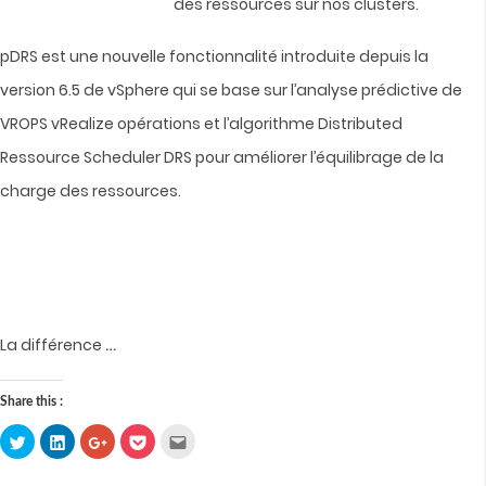
des ressources sur nos clusters.
pDRS est une nouvelle fonctionnalité introduite depuis la
version 6.5 de vSphere qui se base sur l’analyse prédictive de
VROPS vRealize opérations et l’algorithme Distributed
Ressource Scheduler DRS pour améliorer l’équilibrage de la
charge des ressources.
…
La différence
Share this :
Click
Click
Click
Click
Click
to
to
to
to
to
share
share
share
share
email
on
on
on
on
this